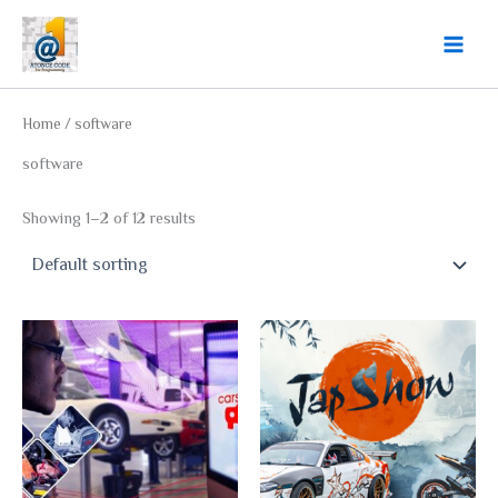
Skip
Main
to
Menu
content
Home
/ software
software
Showing 1–2 of 12 results